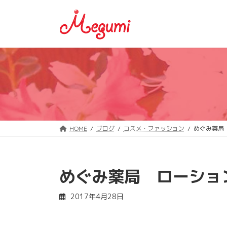
コ
ナ
ン
ビ
テ
ゲ
ン
ー
ツ
シ
へ
ョ
ス
ン
キ
に
ッ
移
プ
動
HOME
ブログ
コスメ・ファッション
めぐみ薬局
めぐみ薬局 ローショ
2017年4月28日