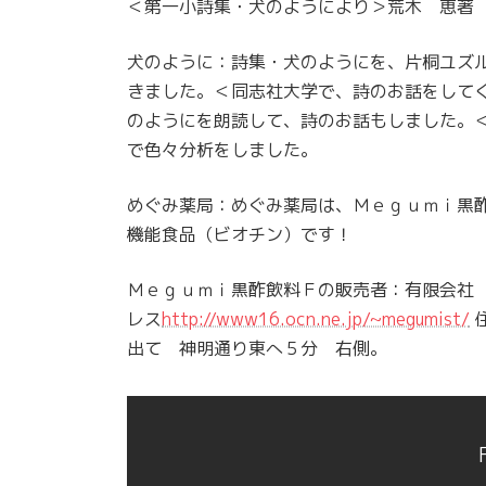
＜第一小詩集・犬のようにより＞荒木 恵著
犬のように：詩集・犬のようにを、片桐ユズ
きました。＜同志社大学で、詩のお話をして
のようにを朗読して、詩のお話もしました。
で色々分析をしました。
めぐみ薬局：めぐみ薬局は、Ｍｅｇｕｍｉ黒
機能食品（ビオチン）です！
Ｍｅｇｕｍｉ黒酢飲料Ｆの販売者：有限会社
レス
http://www16.ocn.ne.jp/~megumist/
出て 神明通り東へ５分 右側。