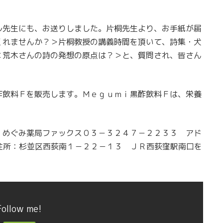
ル先生にも、お送りしました。片桐先生より、お手紙が届
くれませんか？＞片桐教授の講義時間を頂いて、詩集・犬
＜荒木さんの詩の発想の原点は？＞と、質問され、皆さん
酢飲料Ｆを販売します。Ｍｅｇｕｍｉ黒酢飲料Ｆは、栄養
 めぐみ薬局ファックス０３－３２４７－２２３３ アド
住所：杉並区西荻南１－２２－１３ ＪＲ西荻窪駅南口を
Follow me!