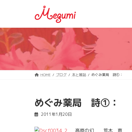
コ
ナ
ン
ビ
テ
ゲ
ン
ー
ツ
シ
へ
ョ
ス
ン
キ
に
ッ
移
プ
動
HOME
ブログ
本と雑誌
めぐみ薬局 詩①：
めぐみ薬局 詩①：
2011年1月20日
高原の幻 荒木 恵