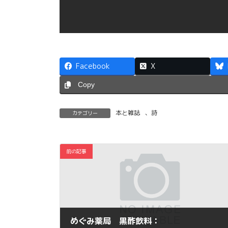
Facebook
X
Copy
本と雑誌
、
詩
カテゴリー
前の記事
めぐみ薬局 黒酢飲料：