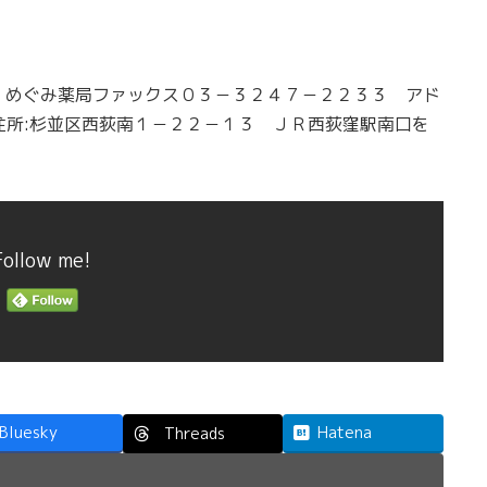
 めぐみ薬局ファックス０３－３２４７－２２３３ アド
住所:杉並区西荻南１－２２－１３ ＪＲ西荻窪駅南口を
Follow me!
Bluesky
Hatena
Threads