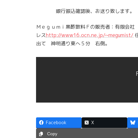
銀行振込確認後、お送り致します。
Ｍｅｇｕｍｉ黒酢飲料Ｆの販売者：有限会社
レス
http://www16.ocn.ne.jp/~megumist/
出て 神明通り東へ５分 右側。
Facebook
X
Copy