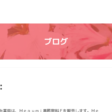
ブログ
：
薬局は、Ｍｅｇｕｍｉ黒酢飲料Ｆを販売します。Ｍｅ