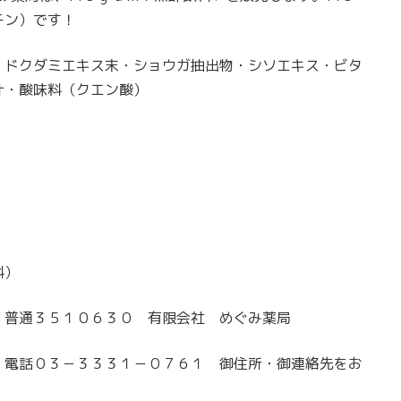
チン）です！
・ドクダミエキス末・ショウガ抽出物・シソエキス・ビタ
汁・酸味料（クエン酸）
料）
 普通３５１０６３０ 有限会社 めぐみ薬局
 電話０３－３３３１－０７６１ 御住所・御連絡先をお