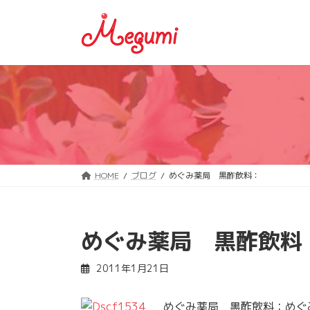
コ
ナ
ン
ビ
テ
ゲ
ン
ー
ツ
シ
へ
ョ
ス
ン
キ
に
ッ
移
プ
動
HOME
ブログ
めぐみ薬局 黒酢飲料：
めぐみ薬局 黒酢飲料
2011年1月21日
めぐみ薬局 黒酢飲料：めぐみ