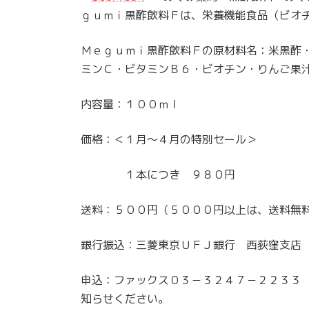
ｇｕｍｉ黒酢飲料Ｆは、栄養機能食品（ビオ
Ｍｅｇｕｍｉ黒酢飲料Ｆの原材料名：米黒酢
ミンＣ・ビタミンＢ６・ビオチン・りんご果
内容量：１００ｍｌ
価格：＜１月～４月の特別セール＞
１本につき ９８０円
送料：５００円（５０００円以上は、送料無
銀行振込：三菱東京ＵＦＪ銀行 西荻窪支店
申込：ファックス０３－３２４７－２２３３
知らせください。