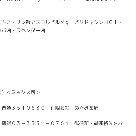
！
エキス・リン酸アスコルビルＭｇ・ピリドキシンＨＣｌ・
ホバ油・ラベンダー油
料）＜ミックス可＞
 普通３５１０６３０ 有限会社 めぐみ薬局
 電話０３－３３３１－０７６１ 御住所・御連絡先をお