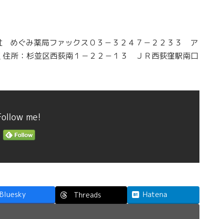
。
社 めぐみ薬局ファックス０３－３２４７－２２３３ ア
/
住所：杉並区西荻南１－２２－１３ ＪＲ西荻窪駅南口
Follow me!
Bluesky
Hatena
Threads