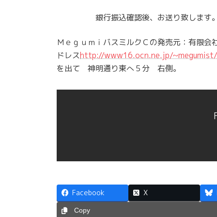
銀行振込確認後、お送り致します
ＭｅｇｕｍｉバスミルクＣの発売元：有限会
ドレス
http://www16.ocn.ne.jp/~megumist
を出て 神明通り東へ５分 右側。
Facebook
X
Copy