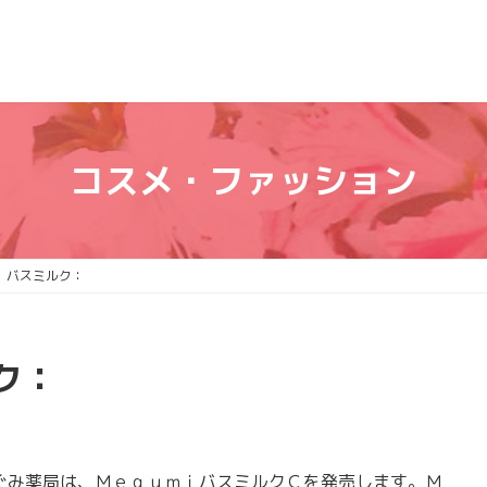
コスメ・ファッション
 バスミルク：
ク：
み薬局は、ＭｅｇｕｍｉバスミルクＣを発売します。Ｍ