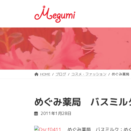
コ
ナ
ン
ビ
テ
ゲ
ン
ー
ツ
シ
へ
ョ
ス
ン
キ
に
ッ
移
プ
動
HOME
ブログ
コスメ・ファッション
めぐみ薬局
めぐみ薬局 バスミル
2011年1月28日
めぐみ薬局 バスミルク：めぐ