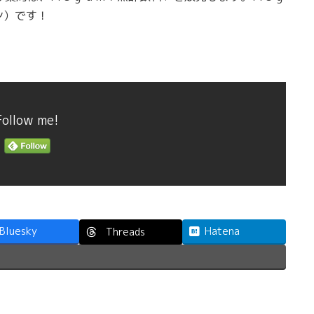
ン）です！
Follow me!
Bluesky
Hatena
Threads