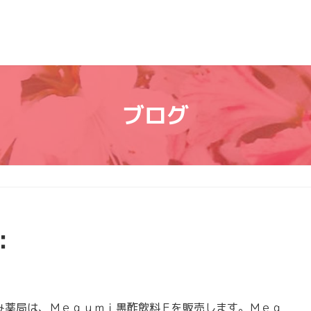
ブログ
：
薬局は、Ｍｅｇｕｍｉ黒酢飲料Ｆを販売します。Ｍｅｇ