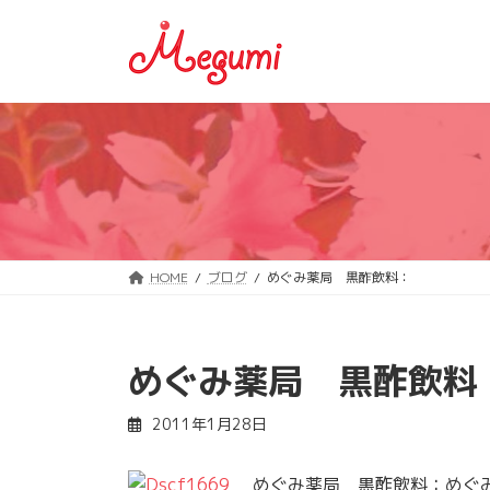
コ
ナ
ン
ビ
テ
ゲ
ン
ー
ツ
シ
へ
ョ
ス
ン
キ
に
ッ
移
プ
動
HOME
ブログ
めぐみ薬局 黒酢飲料：
めぐみ薬局 黒酢飲料
2011年1月28日
めぐみ薬局 黒酢飲料：めぐみ