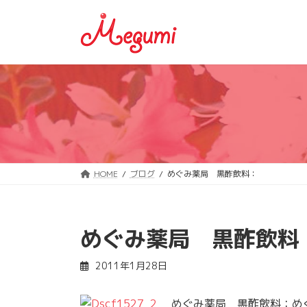
コ
ナ
ン
ビ
テ
ゲ
ン
ー
ツ
シ
へ
ョ
ス
ン
キ
に
ッ
移
プ
動
HOME
ブログ
めぐみ薬局 黒酢飲料：
めぐみ薬局 黒酢飲料
2011年1月28日
めぐみ薬局 黒酢飲料：めぐ