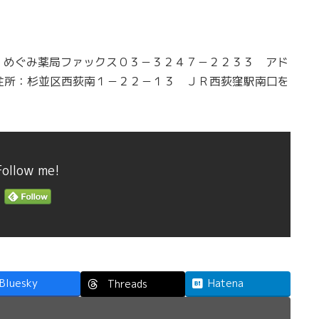
。
 めぐみ薬局ファックス０３－３２４７－２２３３ アド
住所：杉並区西荻南１－２２－１３ ＪＲ西荻窪駅南口を
Follow me!
Bluesky
Hatena
Threads