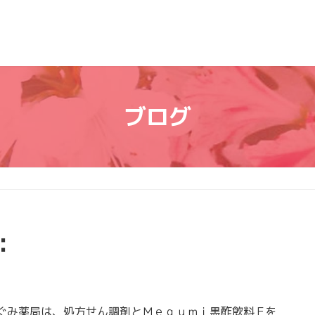
ブログ
：
み薬局は、処方せん調剤とＭｅｇｕｍｉ黒酢飲料Ｆを