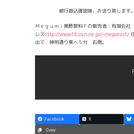
銀行振込確認後、お送り致します
Ｍｅｇｕｍｉ黒酢飲料Ｆの販売者：有限会社
レス
http://www16.ocn.ne.jp/~megumist/
出て 神明通り東へ５分 右側。
Facebook
X
Copy