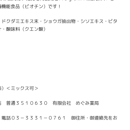
養機能食品（ビオチン）です！
・ドクダミエキス末・ショウガ抽出物・シソエキス・ビタ
汁・酸味料（クエン酸）
料）＜ミックス可＞
店 普通３５１０６３０ 有限会社 めぐみ薬局
 電話０３－３３３１－０７６１ 御住所・御連絡先をお