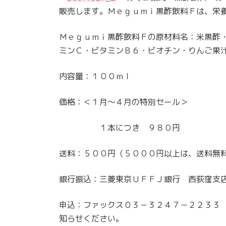
販売します。Ｍｅｇｕｍｉ黒酢飲料Ｆは、栄
Ｍｅｇｕｍｉ黒酢飲料Ｆの原材料名：米黒酢
ミンＣ・ビタミンＢ６・ビオチン・りんご果
内容量：１００ｍｌ
価格：＜１月～４月の特別セール＞
１本につき ９８０円
送料：５００円（５０００円以上は、送料無
銀行振込：三菱東京ＵＦＦＪ銀行 西荻窪支
申込：ファックス０３－３２４７－２２３３
知らせください。