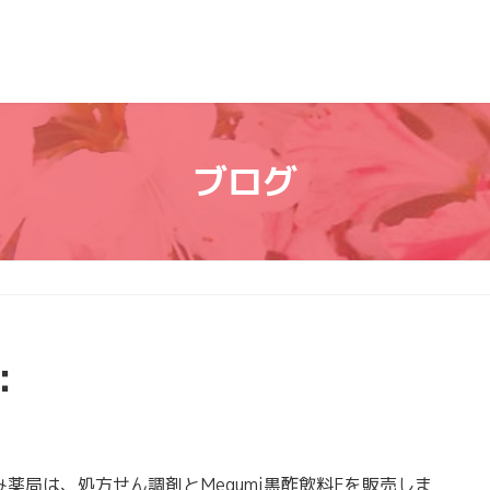
ブログ
：
局は、処方せん調剤とMegumi黒酢飲料Fを販売しま