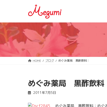
コ
ナ
ン
ビ
テ
ゲ
ン
ー
ツ
シ
へ
ョ
ス
ン
キ
に
ッ
移
プ
動
HOME
ブログ
めぐみ薬局 黒酢飲料：
めぐみ薬局 黒酢飲料
2011年7月5日
めぐみ薬局 黒酢飲料：めぐみ薬