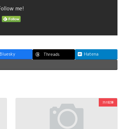
Follow me!
Bluesky
Hatena
Threads
次の記事