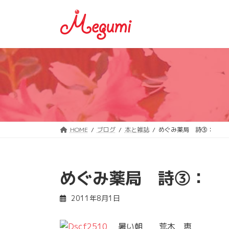
コ
ナ
ン
ビ
テ
ゲ
ン
ー
ツ
シ
へ
ョ
ス
ン
キ
に
ッ
移
プ
動
HOME
ブログ
本と雑誌
めぐみ薬局 詩③：
めぐみ薬局 詩③：
2011年8月1日
暑い朝 荒木 恵