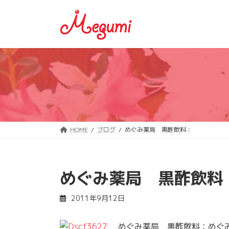
コ
ナ
ン
ビ
テ
ゲ
ン
ー
ツ
シ
へ
ョ
ス
ン
キ
に
ッ
移
プ
動
HOME
ブログ
めぐみ薬局 黒酢飲料：
めぐみ薬局 黒酢飲料
2011年9月12日
めぐみ薬局 黒酢飲料：めぐみ薬