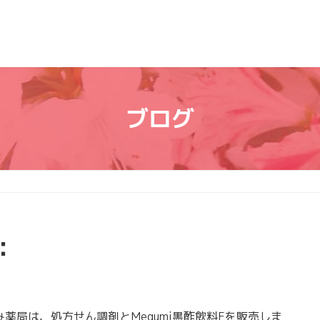
ブログ
：
局は、処方せん調剤とMegumi黒酢飲料Fを販売しま