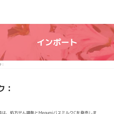
インポート
ク：
ク：
、処方せん調剤とMegumiバスミルクCを発売しま