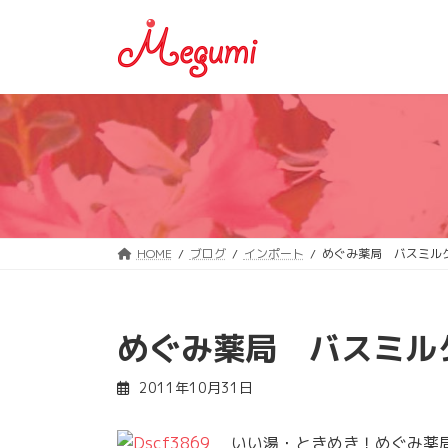
コ
ナ
ン
ビ
テ
ゲ
ン
ー
ツ
シ
へ
ョ
ス
ン
キ
に
ッ
移
プ
動
HOME
ブログ
インポート
めぐみ薬局 バスミル
めぐみ薬局 バスミル
2011年10月31日
いい湯・ときめき！めぐみ薬局は