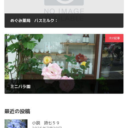
めぐみ薬局 バスミルク：
2012年6月3日
次の記事
ミニバラ園
2012年6月4日
最近の投稿
小説 詩七５９