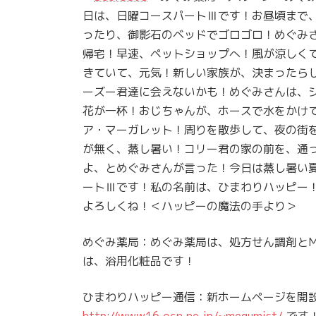
日は、日曜コースパートⅢです！お昼頃まで
ったり、御影石のベッドでゴロゴロ！めぐみ
帰宅！早速、ペットショップへ！風が涼しく
きていて、元気！新しい家族が、決まったら
ーズー君達に会えないかも！めぐみさんは、
花が一杯！おじちゃんが、ホースで水をかけ
ア・マーガレット！周りを散歩して、夜の街
が無く、蒸し暑い！コリー君の家の前を、通
よ、とめぐみさんが言った！今日は蒸し暑い
ートⅢです！私の名前は、ひまわりハッピー
よろしくね！＜ハッピーの魔法の手より＞
めぐみ薬局：めぐみ薬局は、処方せん調剤とMeg
は、浴用化粧品です！
ひまわりハッピー通信：新ホームページを開
http://www16.ocn.ne.jp/~megumist/
です