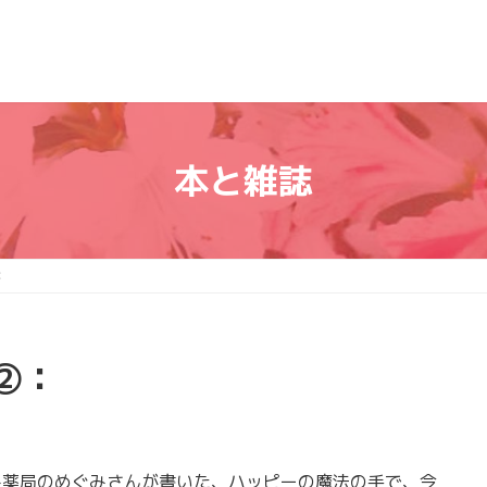
本と雑誌
：
②：
薬局のめぐみさんが書いた、ハッピーの魔法の手で、今