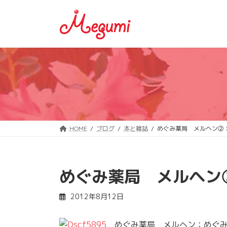
コ
ナ
ン
ビ
テ
ゲ
ン
ー
ツ
シ
へ
ョ
ス
ン
キ
に
ッ
移
プ
動
HOME
ブログ
本と雑誌
めぐみ薬局 メルヘン②
めぐみ薬局 メルヘン
2012年8月12日
めぐみ薬局 メルヘン：めぐみ