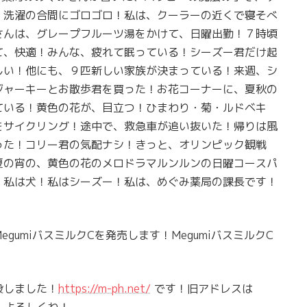
、洗濯の合間にゴロゴロ！私は、クーラーの近くで寝そべ
さんは、グレープフルーツ湯をかけて、日曜出勤！７時頃
て、快適！みんな、疲れて眠っている！シーズー君だけ起
しい！他にも、９匹新しい家族が決まっている！来週、シ
ジャーキーとお散歩君を買った！お花コーナーに、夏秋の
ている！黄色の花が、目立つ！ひまわり・菊・ルドベキ
をサイクリング！途中で、救急車が追い抜いた！帰りは風
った！コリー君の気配ナシ！きっと、オリンピック観戦
夏の宵の、黄色の花のメロドラマルンルンの日曜コースパ
！私は犬！私はシーズー！私は、めぐみ薬局の課長です！
umiバスミルクCを発売します！MegumiバスミルクC
設しました！
https://m-ph.net/
です！旧アドレスは
！よろしくね！