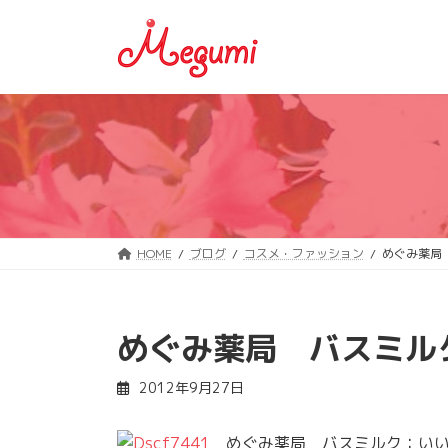
コ
ナ
ン
ビ
テ
ゲ
ン
ー
ツ
シ
へ
ョ
ス
ン
キ
に
ッ
移
プ
動
HOME
ブログ
コスメ・ファッション
めぐみ薬局
めぐみ薬局 バスミル
2012年9月27日
めぐみ薬局 バスミルク：いい湯