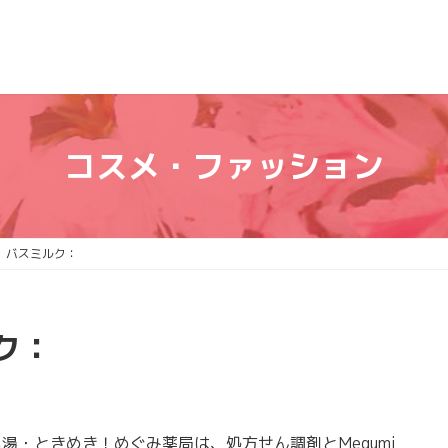
コスメ・ファッション
 バスミルク：
ク：
・ときめき！めぐみ薬局は、処方せん調剤とMegumi