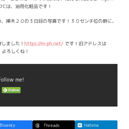
ルクCは、浴用化粧品です！
の、挿木２０の３日目の写真です！３０センチ位の幹に、
設しました！
https://m-ph.net/
です！旧アドレスは
！よろしくね！
Follow me!
Bluesky
Hatena
Threads