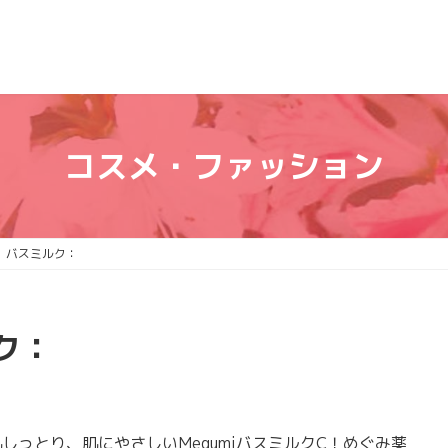
コスメ・ファッション
 バスミルク：
ク：
っとり、肌にやさしいMegumiバスミルクC！めぐみ薬