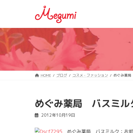
コ
ナ
ン
ビ
テ
ゲ
ン
ー
ツ
シ
へ
ョ
ス
ン
キ
に
ッ
移
プ
動
HOME
ブログ
コスメ・ファッション
めぐみ薬局
めぐみ薬局 バスミル
2012年10月19日
めぐみ薬局 バスミルク：お肌し