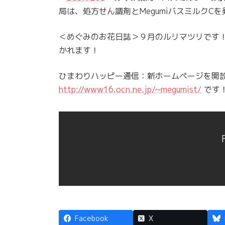
局は、処方せん調剤とMegumiバスミルクCを
＜めぐみのお花日誌＞９月のルリマツリです
かれます！
ひまわりハッピー通信：新ホームページを開
http://www16.ocn.ne.jp/~megumist/
です
Facebook
X