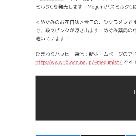
ミルクCを発売します！Megumiバスミルク
＜めぐみのお花日誌＞今日の、シクラメンで
で、段々ピンクが浮き出ます！めぐみ薬局の
聴いています！
ひまわりハッピー通信：新ホームページのア
http://www16.ocn.ne.jp/~megumist/
です