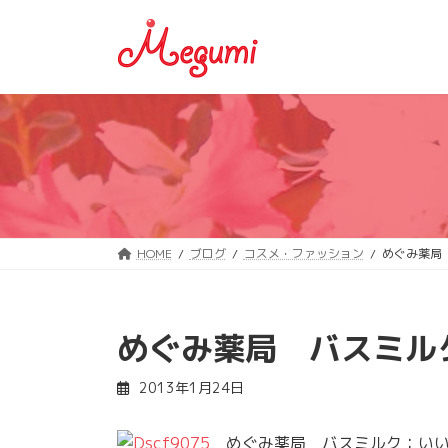
コ
ナ
ン
ビ
テ
ゲ
ン
ー
ツ
シ
へ
ョ
ス
ン
キ
に
ッ
移
プ
動
HOME
ブログ
コスメ・ファッション
めぐみ薬局
めぐみ薬局 バスミル
2013年1月24日
めぐみ薬局 バスミルク：いい湯