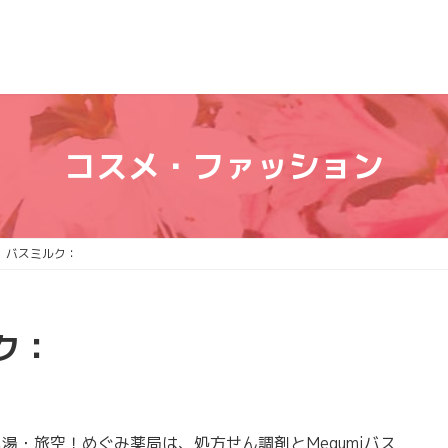
コスメ・ファッション
 バスミルク：
ク：
・旅空！めぐみ薬局は、処方せん調剤とMegumiバス