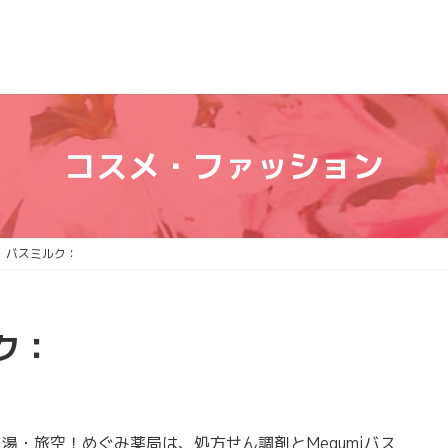
コスメ・ファッション
 バスミルク：
ク：
・旅空！めぐみ薬局は、処方せん調剤とMegumiバス