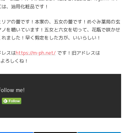
クCは、浴用化粧品です！
ェリアの蕾です！本家の、五女の蕾です！めぐみ薬局の玄
アノを聴いています！五女と六女を切って、花瓶で咲かせ
くれました！早く剪定をした方が、いいらしい！
ドレスは
https://m-ph.net/
です！旧アドレスは
！よろしくね！
Follow me!