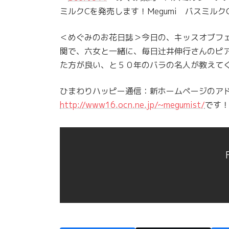
ミルクCを発売します！Megumi バスミル
＜めぐみのお花日誌＞今日の、キッスオブフ
関で、六女と一緒に、毎日辻井伸行さんのピ
た方が良い、と５０年のバラの名人が教えて
ひまわりハッピー通信：新ホームページのア
http://www16.ocn.ne.jp/~megumist/
です