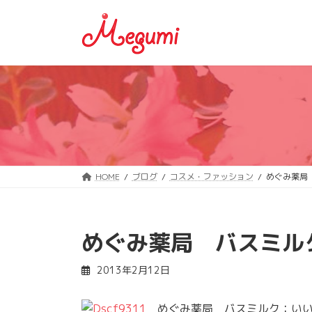
コ
ナ
ン
ビ
テ
ゲ
ン
ー
ツ
シ
へ
ョ
ス
ン
キ
に
ッ
移
プ
動
HOME
ブログ
コスメ・ファッション
めぐみ薬局
めぐみ薬局 バスミル
2013年2月12日
めぐみ薬局 バスミルク：いい湯