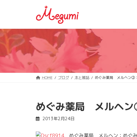
コ
ナ
ン
ビ
テ
ゲ
ン
ー
ツ
シ
へ
ョ
ス
ン
キ
に
ッ
移
プ
動
HOME
ブログ
本と雑誌
めぐみ薬局 メルヘン②
めぐみ薬局 メルヘン
2013年2月24日
めぐみ薬局 メルヘン：めぐみ