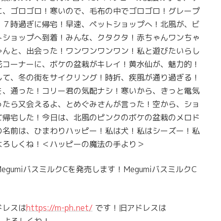
に、ゴロゴロ！寒いので、毛布の中でゴロゴロ！グレープ
！７時過ぎに帰宅！早速、ペットショップへ！北風が、ビ
トショップへ到着！みんな、クタクタ！赤ちゃんワンちゃ
ゃんと、出会った！ワンワンワンワン！私と遊びたいらし
花コーナーに、ボケの盆栽がキレイ！黄水仙が、魅力的！
して、冬の街をサイクリング！時折、疾風が通り過ぎる！
を、通った！コリー君の気配ナシ！寒いから、きっと電気
ったら又会えるよ、とめぐみさんが言った！空から、ショ
て帰宅した！今日は、北風のピンクのボケの盆栽のメロド
の名前は、ひまわりハッピー！私は犬！私はシーズー！私
よろしくね！＜ハッピーの魔法の手より＞
umiバスミルクCを発売します！MegumiバスミルクC
ドレスは
https://m-ph.net/
です！旧アドレスは
！よろしくね！