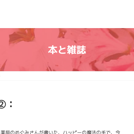
本と雑誌
：
②：
薬局のめぐみさんが書いた、ハッピーの魔法の手で、今