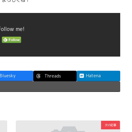
Follow me!
Bluesky
Hatena
Threads
次の記事