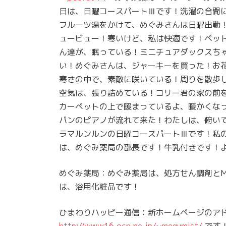
日は、日曜コースパートⅢです！洗濯の合間
フルーツ湯をかけて、めぐみさんは日曜出勤
ュービュー！寒いけど、私は快適です！ペッ
ん達が、眠っている！ミニチュアダックスち
い！めぐみさんは、ジャーキーを買った！お
寒さの中で、素敵に咲いている！周りを散歩
空気は、張り詰めている！コリー君の家の前
カーペットの上で暖まっているよ、暖かくな
パンのピアノが流れて来た！わたしは、俯い
ラマルンルンの日曜コースパートⅢです！私
は、めぐみ薬局の部長です！牛乳付きです！
めぐみ薬局：めぐみ薬局は、処方せん調剤とMeg
は、浴用化粧品です！
ひまわりハッピー通信：新ホームページのア
http://www16.ocn.ne.jp/~megumist/
です