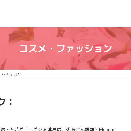
コスメ・ファッション
 バスミルク：
ク：
・ときめき！めぐみ薬局は。処方せん調剤とMegumi