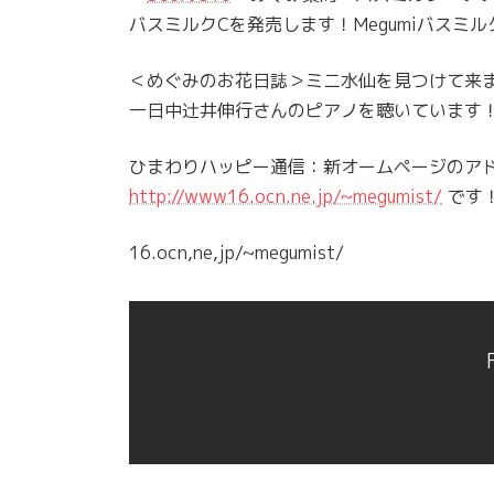
バスミルクCを発売します！Megumiバスミ
＜めぐみのお花日誌＞ミニ水仙を見つけて来
一日中辻井伸行さんのピアノを聴いています
ひまわりハッピー通信：新オームページのア
http://www16.ocn.ne.jp/~megumist/
です
16.ocn,ne,jp/~megumist/