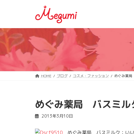
コ
ナ
ン
ビ
テ
ゲ
ン
ー
ツ
シ
へ
ョ
ス
ン
キ
に
ッ
移
プ
動
HOME
ブログ
コスメ・ファッション
めぐみ薬局
めぐみ薬局 バスミル
2013年3月10日
めぐみ薬局 バスミルク：いい湯