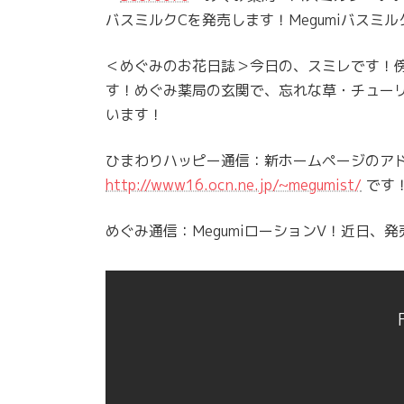
バスミルクCを発売します！Megumiバスミ
＜めぐみのお花日誌＞今日の、スミレです！
す！めぐみ薬局の玄関で、忘れな草・チュー
います！
ひまわりハッピー通信：新ホームページのア
http://www16.ocn.ne.jp/~megumist/
です
めぐみ通信：MegumiローションV！近日、