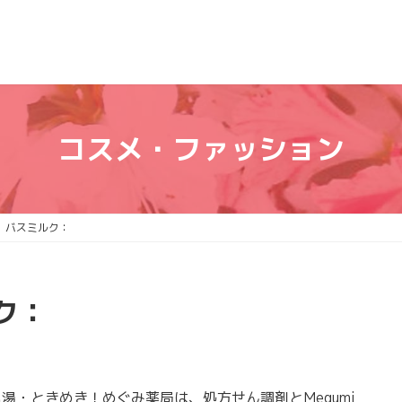
コスメ・ファッション
 バスミルク：
ク：
・ときめき！めぐみ薬局は、処方せん調剤とMegumi