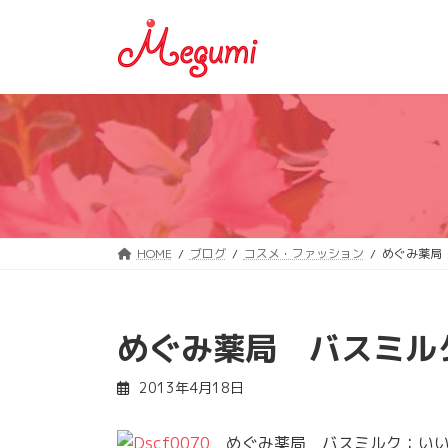
コ
ナ
ン
ビ
テ
ゲ
ン
ー
ツ
シ
へ
ョ
ス
ン
キ
に
ッ
移
プ
動
HOME
ブログ
コスメ・ファッション
めぐみ薬局
めぐみ薬局 バスミル
2013年4月18日
めぐみ薬局 バスミルク：いい湯