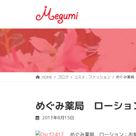
コ
ナ
ン
ビ
テ
ゲ
ン
ー
ツ
シ
へ
ョ
ス
ン
キ
に
ッ
移
プ
動
HOME
ブログ
コスメ・ファッション
めぐみ薬局
めぐみ薬局 ローショ
2013年8月15日
めぐみ薬局 ローション：お肌し