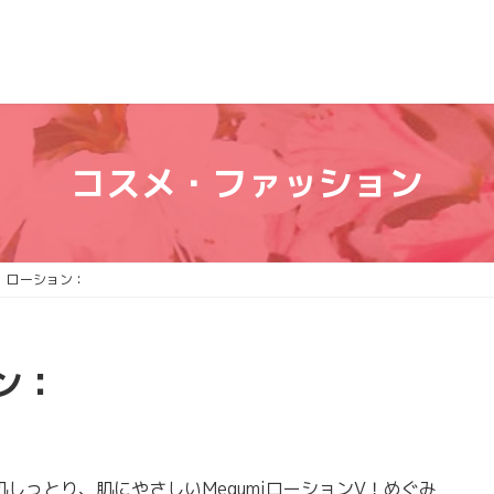
コスメ・ファッション
 ローション：
ン：
っとり、肌にやさしいMegumiローションV！めぐみ