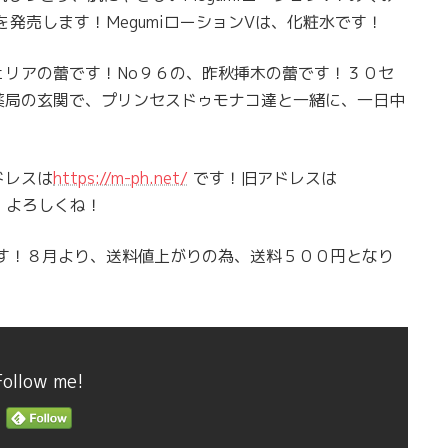
を発売します！MegumiローションVは、化粧水です！
リアの蕾です！No９６の、昨秋挿木の蕾です！３０セ
薬局の玄関で、プリンセスドゥモナコ達と一緒に、一日中
ドレスは
https://m-ph.net/
です！旧アドレスは
！よろしくね！
中です！８月より、送料値上がりの為、送料５００円となり
Follow me!