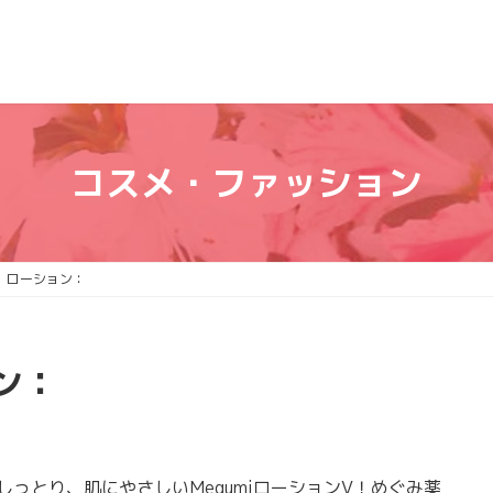
コスメ・ファッション
 ローション：
ン：
っとり、肌にやさしいMegumiローションV！めぐみ薬