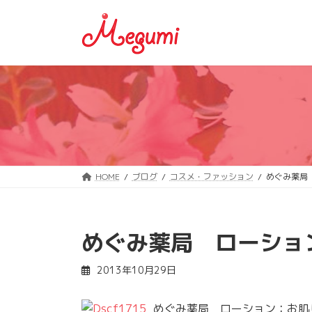
コ
ナ
ン
ビ
テ
ゲ
ン
ー
ツ
シ
へ
ョ
ス
ン
キ
に
ッ
移
プ
動
HOME
ブログ
コスメ・ファッション
めぐみ薬局
めぐみ薬局 ローショ
2013年10月29日
めぐみ薬局 ローション：お肌し