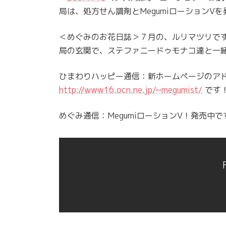
局は、処方せん調剤とMegumiローションVを
＜めぐみのお花日誌＞７月の、ルリマツリで
局の玄関で、ステファニードゥモナコ達と一
ひまわりハッピー通信：新ホームページのア
http://www16.ocn.ne.jp/~megumist/
です
めぐみ通信：MegumiローションV！発売中で