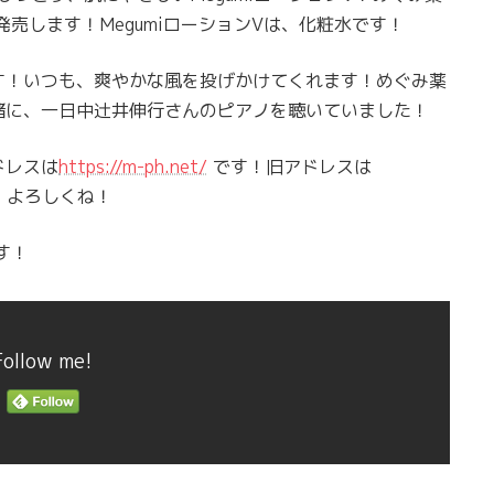
発売します！MegumiローションVは、化粧水です！
す！いつも、爽やかな風を投げかけてくれます！めぐみ薬
緒に、一日中辻井伸行さんのピアノを聴いていました！
ドレスは
https://m-ph.net/
です！旧アドレスは
！よろしくね！
す！
Follow me!