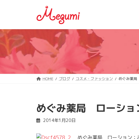
コ
ナ
ン
ビ
テ
ゲ
ン
ー
ツ
シ
へ
ョ
ス
ン
キ
に
ッ
移
プ
動
HOME
ブログ
コスメ・ファッション
めぐみ薬局
めぐみ薬局 ローショ
2014年1月20日
めぐみ薬局 ローション：お肌