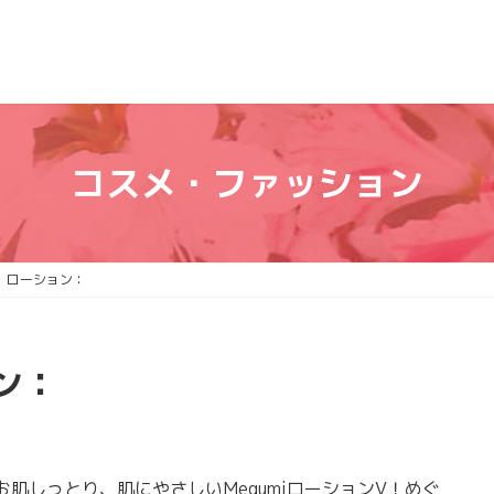
コスメ・ファッション
 ローション：
ン：
しっとり、肌にやさしいMegumiローションV！めぐ