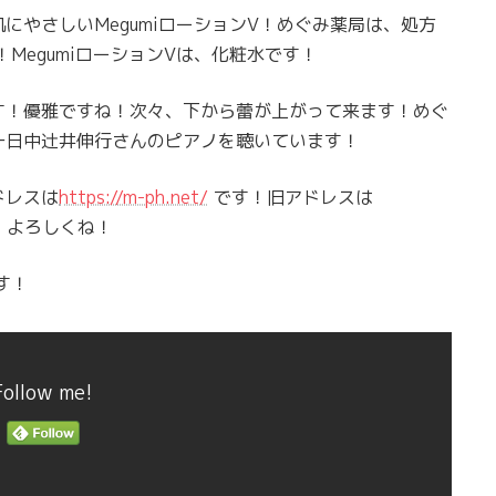
やさしいMegumiローションV！めぐみ薬局は、処方
！MegumiローションVは、化粧水です！
す！優雅ですね！次々、下から蕾が上がって来ます！めぐ
一日中辻井伸行さんのピアノを聴いています！
ドレスは
https://m-ph.net/
です！旧アドレスは
！よろしくね！
す！
Follow me!