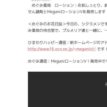
めぐみ薬局 ローション：お肌しっとり、肌に
せん調剤とMegumiローションVを発売します
＜めぐみのお花日誌＞今日の、シクラメンで
み薬局の待合室で、プルメリア達と一緒に、
ひまわりハッピー通信：新ホームページのア
http://www16.ocn.ne.jp/~megumist/
です
めぐみ通信：MegumiローションV！発売中で