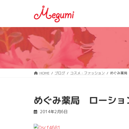
コ
ナ
ン
ビ
テ
ゲ
ン
ー
ツ
シ
へ
ョ
ス
ン
キ
に
ッ
移
プ
動
HOME
ブログ
コスメ・ファッション
めぐみ薬局
めぐみ薬局 ローショ
2014年2月6日