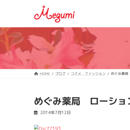
コ
ナ
ン
ビ
テ
ゲ
ン
ー
ツ
シ
へ
ョ
ス
ン
キ
に
ッ
移
プ
動
HOME
ブログ
コスメ・ファッション
めぐみ薬局
めぐみ薬局 ローショ
2014年7月12日