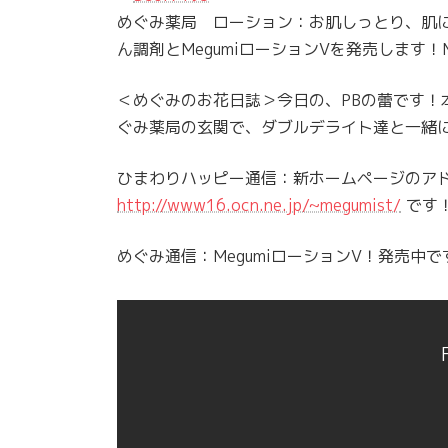
めぐみ薬局 ローション：お肌しっとり、肌に
ん調剤とMegumiローションVを発売します！
＜めぐみのお花日誌＞今日の、PBの蕾です！
ぐみ薬局の玄関で、ダブルデライト達と一緒
ひまわりハッピー通信：新ホームページのア
http://www16.ocn.ne.jp/~megumist/
です
めぐみ通信：MegumiローションV！発売