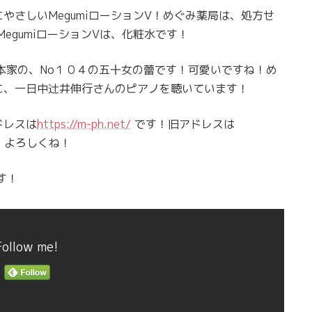
やさしいMegumiローションV！めぐみ薬局は、処方せ
MegumiローションVは、化粧水です！
本家の、No１０４の五十女の蕾です！可愛いですね！め
に、一日中辻井伸行さんのピアノを聴いています！
ドレスは
https://m-ph.net/
です！旧アドレスは
！よろしくね！
中です！
Follow me!