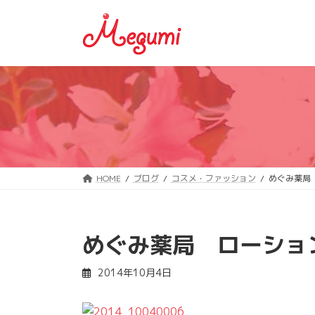
コ
ナ
ン
ビ
テ
ゲ
ン
ー
ツ
シ
へ
ョ
ス
ン
キ
に
ッ
移
プ
動
HOME
ブログ
コスメ・ファッション
めぐみ薬局
めぐみ薬局 ローショ
2014年10月4日