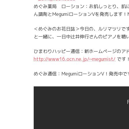
めぐみ薬局 ローション：お肌しっとり、肌に
ん調剤とMegumiローションVを発売します！
＜めぐみのお花日誌＞今日の、ルリマツリです
と一緒に、一日中辻井伸行さんのピアノを聴
ひまわりハッピー通信：新ホームページのア
http://www16.ocn.ne.jp/~megumist/
です
めぐみ通信：MegumiローションV！発売中で