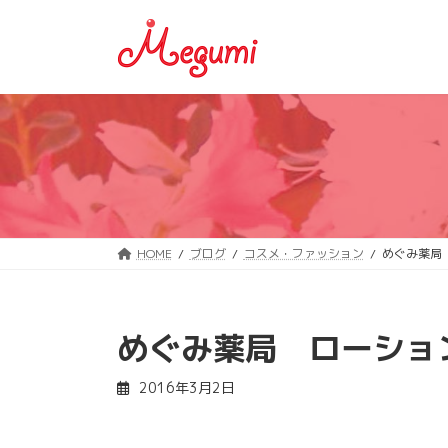
コ
ナ
ン
ビ
テ
ゲ
ン
ー
ツ
シ
へ
ョ
ス
ン
キ
に
ッ
移
プ
動
HOME
ブログ
コスメ・ファッション
めぐみ薬局
めぐみ薬局 ローショ
2016年3月2日