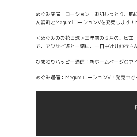
めぐみ薬局 ローション：お肌しっとり、肌に
ん調剤とMegumiローションVを発売します！
＜めぐみのお花日誌＞三年前の５月の、ピエ
で、アジサイ達と一緒に、一日中辻井伸行さ
ひまわりハッピー通信：新ホームページのア
めぐみ通信：MegumiローションV！発売中で