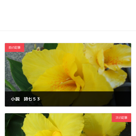
Threads
Copy
本と雑誌
、
詩
カテゴリー
前の記事
小説 詩七５３
2026年6月13日
次の記事