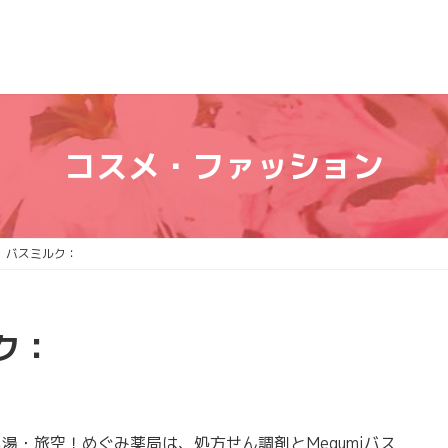
コスメ・ファッション
 バスミルク：
ク：
・旅空！めぐみ薬局は、処方せん調剤とMegumiバス