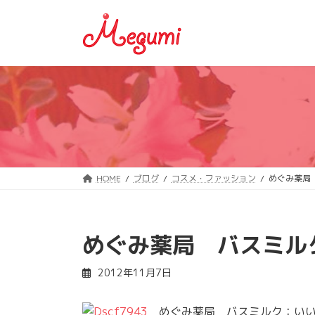
コ
ナ
ン
ビ
テ
ゲ
ン
ー
ツ
シ
へ
ョ
ス
ン
キ
に
ッ
移
プ
動
HOME
ブログ
コスメ・ファッション
めぐみ薬局
めぐみ薬局 バスミル
2012年11月7日
めぐみ薬局 バスミルク：いい湯