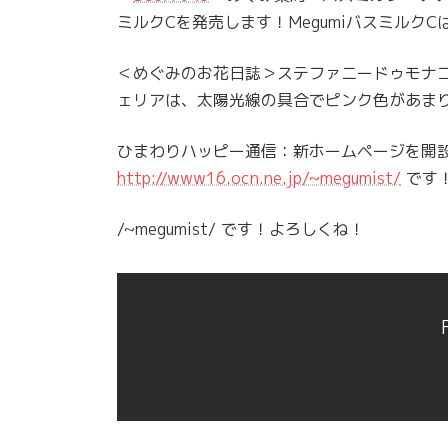
ミルクCを発売します！Megumiバスミルク
＜めぐみのお花日誌＞ステファニードゥモナ
ェリアは、太陽光線の具合でピンク色があま
ひまわりハッピー通信：新ホームページを開
http://www16.ocn.ne.jp/~megumist/
です
/~megumist/ です！よろしくね！