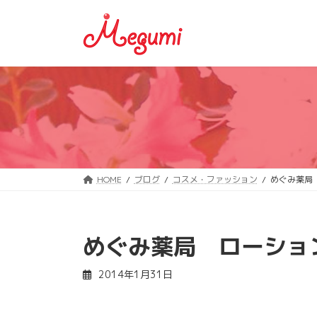
コ
ナ
ン
ビ
テ
ゲ
ン
ー
ツ
シ
へ
ョ
ス
ン
キ
に
ッ
移
プ
動
HOME
ブログ
コスメ・ファッション
めぐみ薬局
めぐみ薬局 ローショ
2014年1月31日