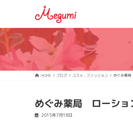
コ
ナ
ン
ビ
テ
ゲ
ン
ー
ツ
シ
へ
ョ
ス
ン
キ
に
ッ
移
プ
動
HOME
ブログ
コスメ・ファッション
めぐみ薬局
めぐみ薬局 ローショ
2015年7月18日